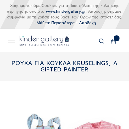
Χρησιμοποιούμε Cookies για τη διασφάλιση της καλύτερης
περιήγησης σας στο
www.kindergallery.gr
. Αποδοχή, σημαίνει
συμφωνία με τη χρήση τους βάσει των Όρων της ιστοσελίδας.
-
Μάθετε Περισσότερα
-
Αποδοχή
Το καλάθι
Αναζήτηση
Μετάβαση
στο
ΡΟΥΧΑ ΓΙΑ ΚΟΥΚΛΑ KRUSELINGS, A
περιεχόμενο
GIFTED PAINTER
Skip
to
the
end
of
the
images