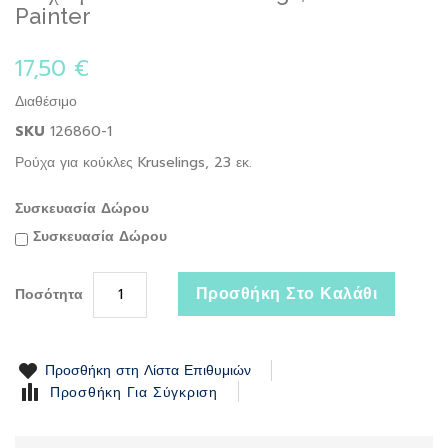
to
Painter
the
beginning
17,50 €
of
the
Διαθέσιμο
images
gallery
SKU
126860-1
Ρούχα για κούκλες Kruselings, 23 εκ.
Συσκευασία Δώρου
Συσκευασία Δώρου
Προσθήκη Στο Καλάθι
Ποσότητα
Προσθήκη στη Λίστα Επιθυμιών
Προσθήκη Για Σύγκριση