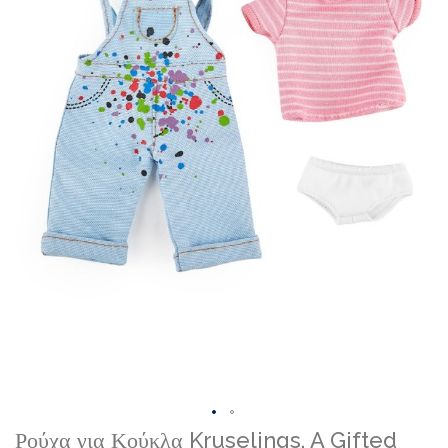
gallery
Skip
Ρούχα για Κούκλα Kruselings, A Gifted