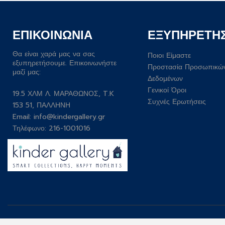
ΕΠΙΚΟΙΝΩΝΙΑ
ΕΞΥΠΗΡΕΤΗ
Θα είναι χαρά μας να σας
Ποιοι Είμαστε
εξυπηρετήσουμε. Επικοινωνήστε
Προστασία Προσωπικώ
μαζί μας:
Δεδομένων
Γενικοί Όροι
19.5 ΧΛΜ Λ. ΜΑΡΑΘΩΝΟΣ, T.K
Συχνές Ερωτήσεις
153 51, ΠΑΛΛΗΝΗ
Email:
info@kindergallery.gr
Τηλέφωνο: 216-1001016
Developed by
Wesolve