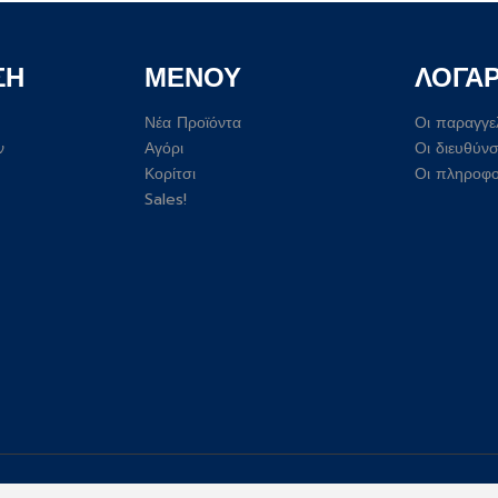
ΣΗ
ΜΕΝΟΥ
ΛΟΓΑ
Νέα Προϊόντα
Οι παραγγε
ν
Αγόρι
Οι διευθύνσ
Κορίτσι
Οι πληροφο
Sales!