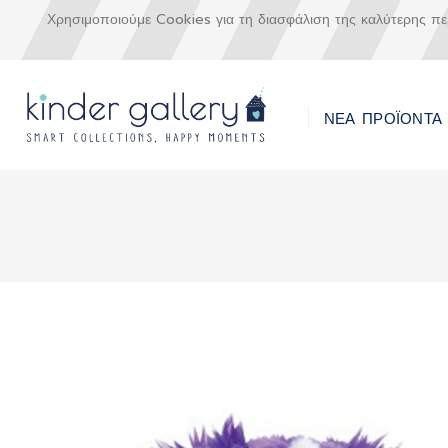
Χρησιμοποιούμε Cookies για τη διασφάλιση της καλύτερης π
ΝΕΑ ΠΡΟΪΟΝΤΑ
Μετάβαση
στο
περιεχόμενο
Skip
to
the
end
of
the
images