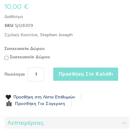
the
10,00 €
beginning
of
Διαθέσιμο
the
SKU
Sj128309
images
gallery
Σχολική Κασετίνα, Stephen Joseph
Συσκευασία Δώρου
Συσκευασία Δώρου
Προσθήκη Στο Καλάθι
Ποσότητα
Προσθήκη στη Λίστα Επιθυμιών
Προσθήκη Για Σύγκριση
Λεπτομέρειες