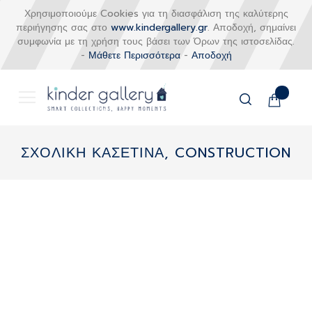
Χρησιμοποιούμε Cookies για τη διασφάλιση της καλύτερης
περιήγησης σας στο
www.kindergallery.gr
. Αποδοχή, σημαίνει
συμφωνία με τη χρήση τους βάσει των Όρων της ιστοσελίδας.
-
Μάθετε Περισσότερα
-
Αποδοχή
Το καλάθι
Αναζήτηση
Μετάβαση
στο
ΣΧΟΛΙΚΗ ΚΑΣΕΤΙΝΑ, CONSTRUCTION
περιεχόμενο
Skip
to
the
end
of
the
images
gallery