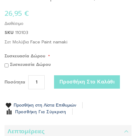
to
the
26,95 €
beginning
of
Διαθέσιμο
the
SKU
110103
images
gallery
Σετ Μολύβια Face Paint namaki
Συσκευασία Δώρου
Συσκευασία Δώρου
Προσθήκη Στο Καλάθι
Ποσότητα
Προσθήκη στη Λίστα Επιθυμιών
Προσθήκη Για Σύγκριση
Λεπτομέρειες