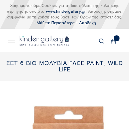
Χρησιμοποιούμε Cookies για τη διασφάλιση της καλύτερης
περιήγησης σας στο
www.kindergallery.gr
. Αποδοχή, σημαίνει
συμφωνία με τη χρήση τους βάσει των Όρων της ιστοσελίδας.
-
Μάθετε Περισσότερα
-
Αποδοχή
Το καλάθι
Αναζήτηση
Μετάβαση
στο
ΣΕΤ 6 BIO ΜΟΛΥΒΙΑ FACE PAINT, WILD
περιεχόμενο
LIFE
Skip
to
the
end
of
the
images