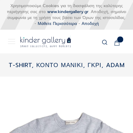
Χρησιμοποιούμε Cookies για τη διασφάλιση της καλύτερης
περιήγησης σας στο
www.kindergallery.gr
. Αποδοχή, σημαίνει
συμφωνία με τη χρήση τους βάσει των Όρων της ιστοσελίδας.
-
Μάθετε Περισσότερα
-
Αποδοχή
Το καλάθι
Αναζήτηση
Μετάβαση
στο
T-SHIRT, ΚΟΝΤΟ ΜΑΝΙΚΙ, ΓΚΡΙ, ADAM
περιεχόμενο
Skip
to
the
end
of
the
images
gallery