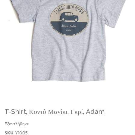
Skip
T-Shirt, Κοντό Μανίκι, Γκρί, Adam
to
the
Εξαντλήθηκε
beginning
SKU
Y1005
of