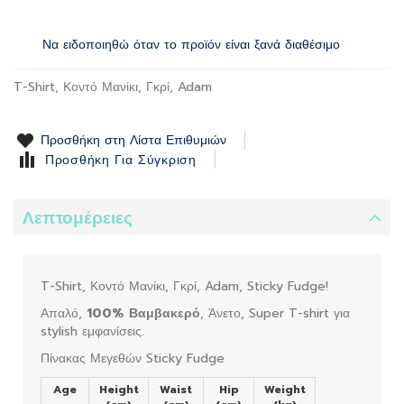
the
images
Να ειδοποιηθώ όταν το προϊόν είναι ξανά διαθέσιμο
gallery
T-Shirt, Κοντό Μανίκι, Γκρί, Adam
Προσθήκη στη Λίστα Επιθυμιών
Προσθήκη Για Σύγκριση
Λεπτομέρειες
T-Shirt, Κοντό Μανίκι, Γκρί, Adam, Sticky Fudge!
Απαλό,
100% Βαμβακερό
, Άνετο, Super T-shirt για
stylish εμφανίσεις.
Πίνακας Μεγεθών Sticky Fudge
Age
Height
Waist
Hip
Weight