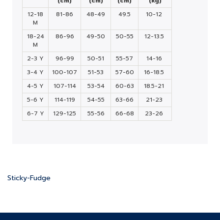
(cm)
(cm)
(cm)
(kg)
12-18
81-86
48-49
49.5
10-12
M
18-24
86-96
49-50
50-55
12-13.5
M
2-3 Y
96-99
50-51
55-57
14-16
3-4 Y
100-107
51-53
57-60
16-18.5
4-5 Y
107-114
53-54
60-63
18.5-21
5-6 Y
114-119
54-55
63-66
21-23
6-7 Y
129-125
55-56
66-68
23-26
Sticky-Fudge