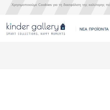
Χρησιμοποιούμε Cookies για τη διασφάλιση της καλύτερης π
ΝΕΑ ΠΡΟΪΟΝΤΑ
Μετάβαση
στο
περιεχόμενο
Skip
to
the
end
of
the
images