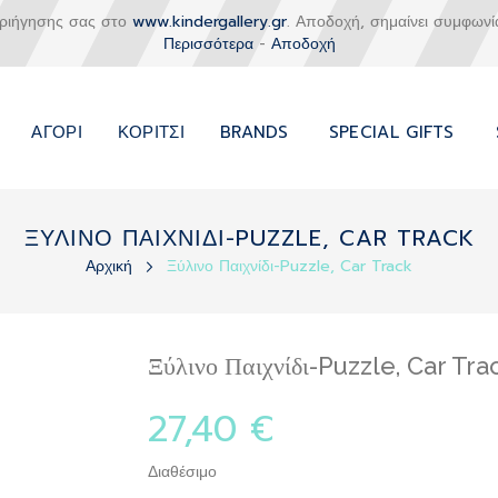
εριήγησης σας στο
www.kindergallery.gr
. Αποδοχή, σημαίνει συμφωνί
Περισσότερα
-
Αποδοχή
ΑΓΌΡΙ
ΚΟΡΊΤΣΙ
BRANDS
SPECIAL GIFTS
ΞΥΛΙΝΟ ΠΑΙΧΝΙΔΙ-PUZZLE, CAR TRACK
Αρχική
Ξύλινο Παιχνίδι-Puzzle, Car Track
Ξύλινο Παιχνίδι-Puzzle, Car Tra
27,40 €
Διαθέσιμο