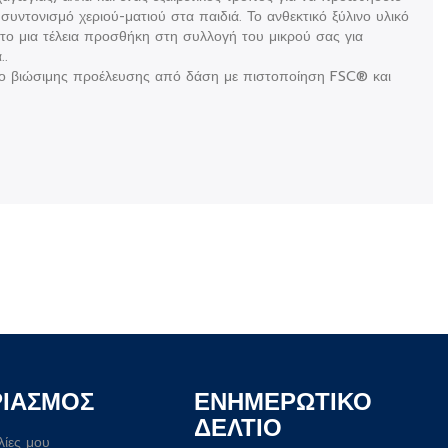
συντονισμό χεριού-ματιού στα παιδιά. Το ανθεκτικό ξύλινο υλικό
το μια τέλεια προσθήκη στη συλλογή του μικρού σας για
..
ύλο βιώσιμης προέλευσης από δάση με πιστοποίηση FSC® και
ΡΙΑΣΜΟΣ
ΕΝΗΜΕΡΩΤΙΚΟ
ΔΕΛΤΙΟ
λίες μου