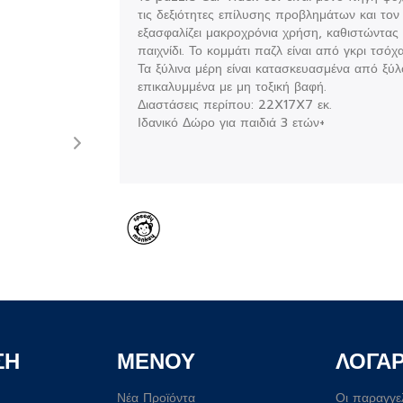
τις δεξιότητες επίλυσης προβλημάτων και τον 
εξασφαλίζει μακροχρόνια χρήση, καθιστώντας 
παιχνίδι. Το κομμάτι παζλ είναι από γκρι τσόχα
Τα ξύλινα μέρη είναι κατασκευασμένα από ξ
επικαλυμμένα με μη τοξική βαφή.
Διαστάσεις περίπου: 22X17X7 εκ.
Ιδανικό Δώρο για παιδιά 3 ετών+
ΣΗ
ΜΕΝΟΥ
ΛΟΓΑ
Νέα Προϊόντα
Οι παραγγε