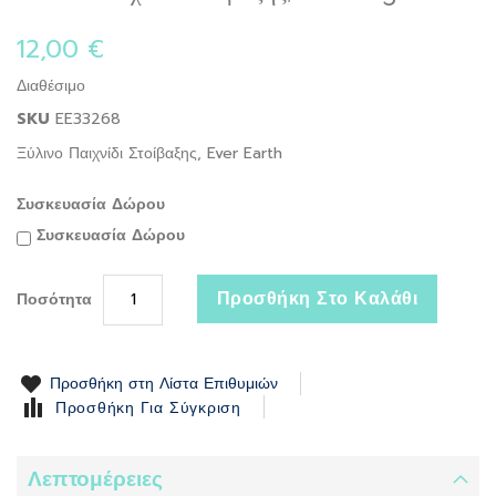
to
the
12,00 €
beginning
of
Διαθέσιμο
the
SKU
EE33268
images
gallery
Ξύλινο Παιχνίδι Στοίβαξης, Ever Earth
Συσκευασία Δώρου
Συσκευασία Δώρου
Προσθήκη Στο Καλάθι
Ποσότητα
Προσθήκη στη Λίστα Επιθυμιών
Προσθήκη Για Σύγκριση
Λεπτομέρειες