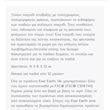
Ξύλινο παιχνίδι στοίβαξης με πολύχρωμους,
πολυμορφικούς κρίκους, προσελκύουν το ενδιαφέρον
των παιδιών για ατέλειωτο παιχνίδι. Τους συνθέτουν,
τους ταξινομούν και σύμφωνα με τη φαντασία τους
φτιάχνουν τον πύργο τους! Ένα παιχνίδι που ενισχύει
τη δεξιότητα της λεπτής κινητικότητας, της φαντασίας
και προετοιμάζει τα μωρά για την επίλυση απλών
προβλημάτων.Αποτελεί επίσης ένα όμορφο
διακοσμητικό για το παιδικό δωμάτιο, το στολίζει και
είναι πάντα εκεί για να παίζουν τα παιδιά.
Διαστάσεις :6 Χ 6 Χ 12 εκ.
Ιδανικό για παιδιά απο 12 μηνών+
Όλα τα προϊόντα Ever Earth: Με χρησιμοποιούν ξύλα
που έχουν πιστοποιηθεί με FSC® (FSC® C106741).
Κυρίως μασίφ ξύλο και βαφή με βάση το νερό. Όλες οι
συσκευασίες των προϊόντων είναι κατασκευασμένες
από ανακυκλώμένο υλικό. Στόχος της Ever Earth είναι
να προωθήσει τη βιωσιμότητα δημιουργώντας προϊόντα