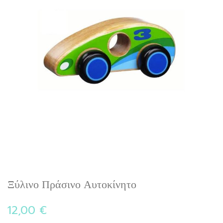
Skip
Ξύλινο Πράσινο Αυτοκίνητο
to
the
12,00 €
beginning
of