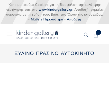
Χρησιμοποιούμε Cookies για τη διασφάλιση της καλύτερης
περιήγησης σας στο
www.kindergallery.gr
. Αποδοχή, σημαίνει
συμφωνία με τη χρήση τους βάσει των Όρων της ιστοσελίδας.
-
Μάθετε Περισσότερα
-
Αποδοχή
Το καλάθι
Αναζήτηση
Μετάβαση
στο
ΞΥΛΙΝΟ ΠΡΑΣΙΝΟ ΑΥΤΟΚΙΝΗΤΟ
περιεχόμενο
Skip
to
the
end
of
the
images
gallery