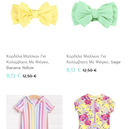
Κορδέλα Μαλλιών Για
Κορδέλα Μαλλιών Για
Κολύμβηση Με Φιόγκο,
Κολύμβηση Με Φιόγκο, Sage
Banana Yellow
Ειδική
8,13 €
Κανονική
12,50 €
Ειδική
8,13 €
Κανονική
Τιμή
τιμή
12,50 €
Τιμή
τιμή