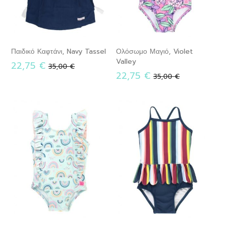
Παιδικό Καφτάνι, Navy Tassel
Ολόσωμο Μαγιό, Violet
Valley
22,75 €
Κανονική
35,00 €
22,75 €
τιμή
Κανονική
35,00 €
τιμή