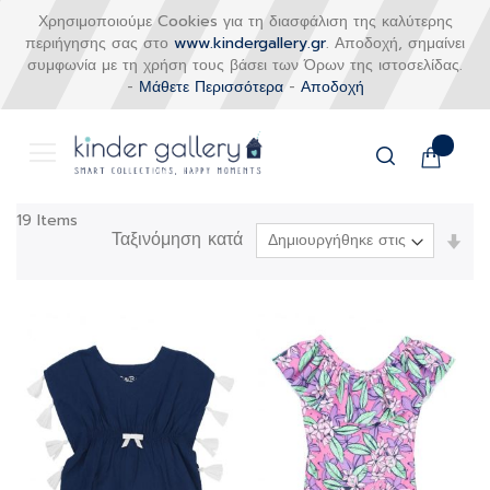
Χρησιμοποιούμε Cookies για τη διασφάλιση της καλύτερης
περιήγησης σας στο
www.kindergallery.gr
. Αποδοχή, σημαίνει
συμφωνία με τη χρήση τους βάσει των Όρων της ιστοσελίδας.
-
Μάθετε Περισσότερα
-
Αποδοχή
Το καλάθι
Αναζήτηση
Μετάβαση
19
Items
στο
Ταξινόμηση κατά
Ορί
περιεχόμενο
Αύξ
Κατ