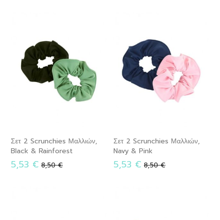
Σετ 2 Scrunchies Μαλλιών,
Σετ 2 Scrunchies Μαλλιών,
Black & Rainforest
Navy & Pink
Ειδική
5,53 €
Κανονική
Ειδική
5,53 €
Κανονική
8,50 €
8,50 €
Τιμή
τιμή
Τιμή
τιμή