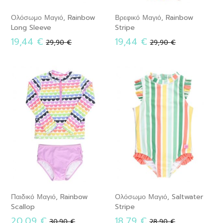
Ολόσωμο Μαγιό, Rainbow
Βρεφικό Μαγιό, Rainbow
Long Sleeve
Stripe
19,44 €
19,44 €
Κανονική
Κανονική
29,90 €
29,90 €
τιμή
τιμή
Παιδικό Μαγιό, Rainbow
Ολόσωμο Μαγιό, Saltwater
Scallop
Stripe
20,09 €
18,79 €
Κανονική
Κανονική
30,90 €
28,90 €