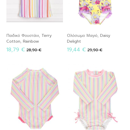
Παιδικό Φουστάνι, Terry
Ολόσωμο Μαγιό, Daisy
Cotton, Rainbow
Delight
18,79 €
19,44 €
Κανονική
Κανονική
28,90 €
29,90 €
τιμή
τιμή