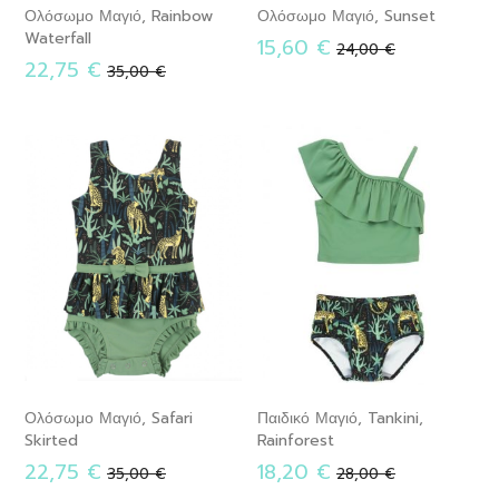
Ολόσωμο Μαγιό, Rainbow
Ολόσωμο Μαγιό, Sunset
Waterfall
15,60 €
Κανονική
24,00 €
22,75 €
Κανονική
τιμή
35,00 €
τιμή
Ολόσωμο Μαγιό, Safari
Παιδικό Μαγιό, Tankini,
Skirted
Rainforest
22,75 €
18,20 €
Κανονική
Κανονική
35,00 €
28,00 €
τιμή
τιμή