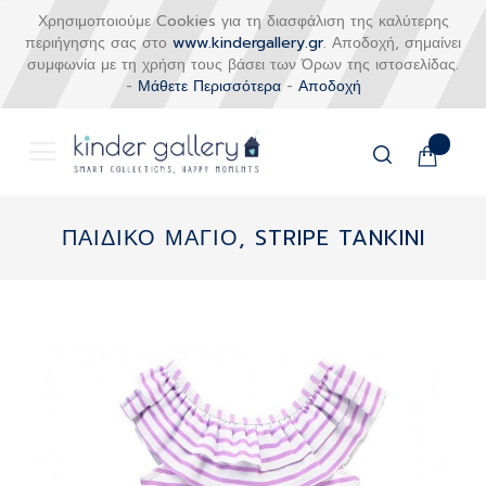
Χρησιμοποιούμε Cookies για τη διασφάλιση της καλύτερης
περιήγησης σας στο
www.kindergallery.gr
. Αποδοχή, σημαίνει
συμφωνία με τη χρήση τους βάσει των Όρων της ιστοσελίδας.
-
Μάθετε Περισσότερα
-
Αποδοχή
Το καλάθι
Αναζήτηση
Μετάβαση
στο
ΠΑΙΔΙΚΟ ΜΑΓΙΟ, STRIPE TANKINI
περιεχόμενο
Skip
to
the
end
of
the
images
gallery