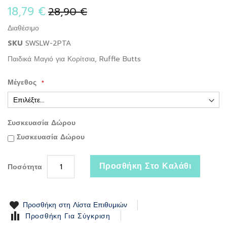
the
18,79 €
28,90 €
beginning
of
Διαθέσιμο
the
SKU
SWSLW-2PTA
images
gallery
Παιδικά Μαγιό για Κορίτσια, Ruffle Butts
Μέγεθος
Συσκευασία Δώρου
Συσκευασία Δώρου
Προσθήκη Στο Καλάθι
Ποσότητα
Προσθήκη στη Λίστα Επιθυμιών
Προσθήκη Για Σύγκριση